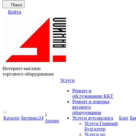
Поиск
Войти
Интернет-магазин
торгового оборудования
Услуги
Ремонт и
обслуживание ККТ
Ремонт и поверка
весового
оборудования
Каталог
Битрикс24
Услуги аутсорсинга
Блог
Бр
Акции
Услуга Главный
Бухгалтер
Услуги по