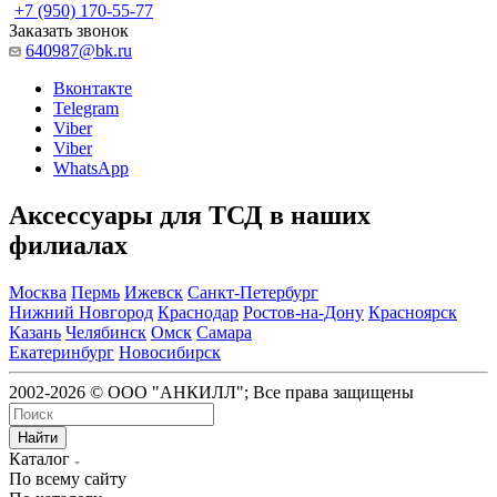
+7 (950) 170-55-77
Заказать звонок
640987@bk.ru
Вконтакте
Telegram
Viber
Viber
WhatsApp
Аксессуары для ТСД в наших
филиалах
Москва
Пермь
Ижевск
Санкт-Петербург
Нижний Новгород
Краснодар
Ростов-на-Дону
Красноярск
Казань
Челябинск
Омск
Самара
Екатеринбург
Новосибирск
2002-2026 © ООО "АНКИЛЛ"; Все права защищены
Найти
Каталог
По всему сайту