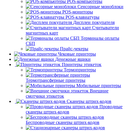
POS-компьютеры
Сенсорные моноблоки
POS-мониторы
POS-клавиатуры
Дисплеи покупателя
Считыватели
магнитных карт
Терминалы оплаты
СБП
Прайс-чекеры
Чековые принтеры
Денежные ящики
Принтеры этикеток
Термопринтеры
Термотрансферные принтеры
Мобильные принтеры
Внешние
смотчики этикеток
Сканеры штрих-кодов
Проводные
сканеры штрих-кодов
Беспроводные сканеры штрих-кодов