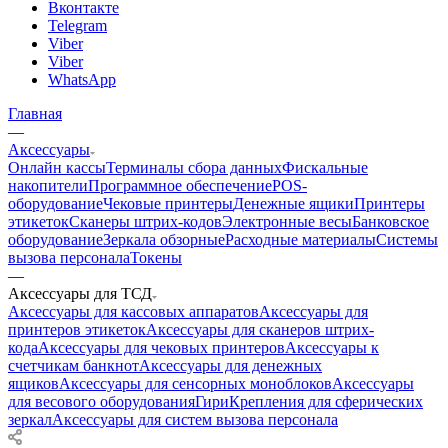
Вконтакте
Telegram
Viber
Viber
WhatsApp
Главная
—
Аксессуары
Онлайн кассы
Терминалы сбора данных
Фискальные
накопители
Программное обеспечение
POS-
оборудование
Чековые принтеры
Денежные ящики
Принтеры
этикеток
Сканеры штрих-кодов
Электронные весы
Банковское
оборудование
Зеркала обзорные
Расходные материалы
Системы
вызова персонала
Токены
—
Аксессуары для ТСД
Аксессуары для кассовых аппаратов
Аксессуары для
принтеров этикеток
Аксессуары для сканеров штрих-
кода
Аксессуары для чековых принтеров
Аксессуары к
счетчикам банкнот
Аксессуары для денежных
ящиков
Аксессуары для сенсорных моноблоков
Аксессуары
для весового оборудования
Гири
Крепления для сферических
зеркал
Аксессуары для систем вызова персонала