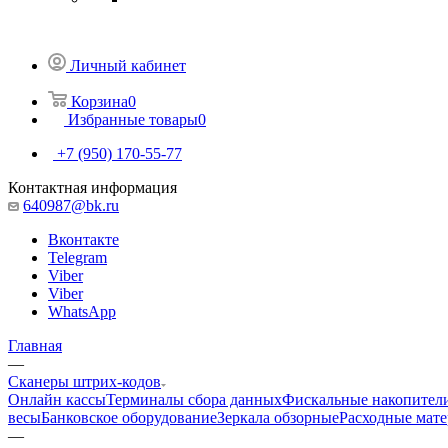
Личный кабинет
Корзина
0
Избранные товары
0
+7 (950) 170-55-77
Контактная информация
640987@bk.ru
Вконтакте
Telegram
Viber
Viber
WhatsApp
Главная
—
Сканеры штрих-кодов
Онлайн кассы
Терминалы сбора данных
Фискальные накопител
весы
Банковское оборудование
Зеркала обзорные
Расходные мат
—