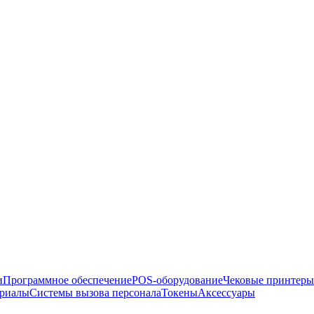
и
Программное обеспечение
POS-оборудование
Чековые принтеры
ериалы
Системы вызова персонала
Токены
Аксессуары