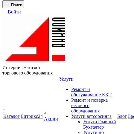
Поиск
Войти
Интернет-магазин
торгового оборудования
Услуги
Ремонт и
обслуживание ККТ
Ремонт и поверка
весового
оборудования
Каталог
Битрикс24
Услуги аутсорсинга
Блог
Бр
Акции
Услуга Главный
Бухгалтер
Услуги по