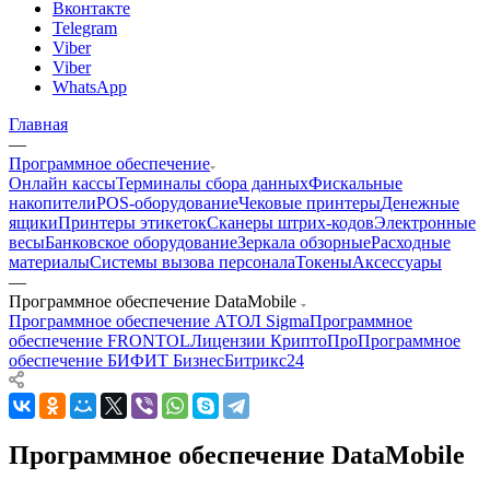
Вконтакте
Telegram
Viber
Viber
WhatsApp
Главная
—
Программное обеспечение
Онлайн кассы
Терминалы сбора данных
Фискальные
накопители
POS-оборудование
Чековые принтеры
Денежные
ящики
Принтеры этикеток
Сканеры штрих-кодов
Электронные
весы
Банковское оборудование
Зеркала обзорные
Расходные
материалы
Системы вызова персонала
Токены
Аксессуары
—
Программное обеспечение DataMobile
Программное обеспечение АТОЛ Sigma
Программное
обеспечение FRONTOL
Лицензии КриптоПро
Программное
обеспечение БИФИТ Бизнес
Битрикс24
Программное обеспечение DataMobile