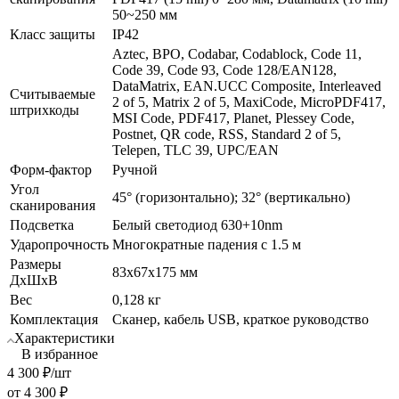
50~250 мм
Класс защиты
IP42
Aztec, BPO, Codabar, Codablock, Code 11,
Code 39, Code 93, Code 128/EAN128,
DataMatrix, EAN.UCC Composite, Interleaved
Считываемые
2 of 5, Matrix 2 of 5, MaxiCode, MicroPDF417,
штрихкоды
MSI Code, PDF417, Planet, Plessey Code,
Postnet, QR code, RSS, Standard 2 of 5,
Telepen, TLC 39, UPC/EAN
Форм-фактор
Ручной
Угол
45° (горизонтально); 32° (вертикально)
сканирования
Подсветка
Белый светодиод 630+10nm
Ударопрочность
Многократные падения с 1.5 м
Размеры
83х67х175 мм
ДхШхВ
Вес
0,128 кг
Комплектация
Сканер, кабель USB, краткое руководство
Характеристики
В избранное
4 300
₽
/шт
от
4 300 ₽