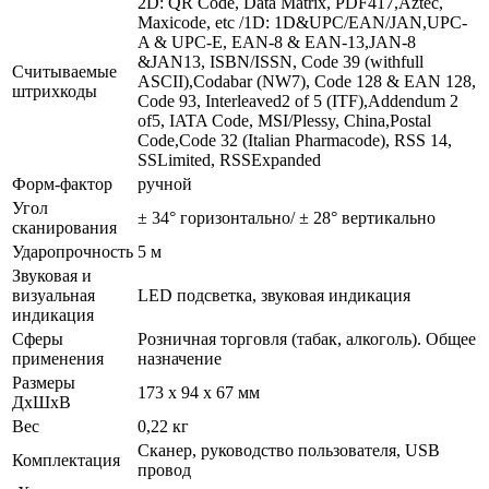
2D: QR Code, Data Matrix, PDF417,Aztec,
Maxicode, etc /1D: 1D&UPC/EAN/JAN,UPC-
A & UPC-E, EAN-8 & EAN-13,JAN-8
&JAN13, ISBN/ISSN, Code 39 (withfull
Считываемые
ASCII),Codabar (NW7), Code 128 & EAN 128,
штрихкоды
Code 93, Interleaved2 of 5 (ITF),Addendum 2
of5, IATA Code, MSI/Plessy, China,Postal
Code,Code 32 (Italian Pharmacode), RSS 14,
SSLimited, RSSExpanded
Форм-фактор
ручной
Угол
± 34° горизонтально/ ± 28° вертикально
сканирования
Ударопрочность
5 м
Звуковая и
визуальная
LED подсветка, звуковая индикация
индикация
Сферы
Розничная торговля (табак, алкоголь). Общее
применения
назначение
Размеры
173 x 94 x 67 мм
ДхШхВ
Вес
0,22 кг
Сканер, руководство пользователя, USB
Комплектация
провод