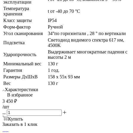
эксплуатации
Температура
t от -40 до 70 °C
хранения
Класс защиты
IP54
Форм-фактор
Ручной
Угол сканирования
34°по горизонтали , 28 ° по вертикали
Светодиод видимого спектра 617 нм,
Подсветка
4500K
Выдерживает многократные падения с
Ударопрочность
высоты 2 м
Минимальный вес
130 г
Гарантия
1 год.
Размеры ДхШхВ
158 х 55х 93 мм
Вес
130 г
Характеристики
В избранное
3 450
₽
/шт
Купить
Заказать в 1 клик