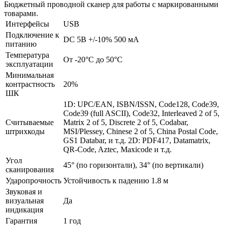
Бюджетный проводной сканер для работы с маркированными
товарами.
Интерфейсы
USB
Подключение к
DC 5В +/-10% 500 мА
питанию
Температура
От -20°C до 50°C
эксплуатации
Минимальная
контрастность
20%
ШК
1D: UPC/EAN, ISBN/ISSN, Code128, Code39,
Code39 (full ASCII), Code32, Interleaved 2 of 5,
Считываемые
Matrix 2 of 5, Discrete 2 of 5, Codabar,
штрихкоды
MSI/Plessey, Chinese 2 of 5, China Postal Code,
GS1 Databar, и т.д. 2D: PDF417, Datamatrix,
QR-Code, Aztec, Maxicode и т.д.
Угол
45° (по горизонтали), 34° (по вертикали)
сканирования
Ударопрочность
Устойчивость к падению 1.8 м
Звуковая и
визуальная
Да
индикация
Гарантия
1 год