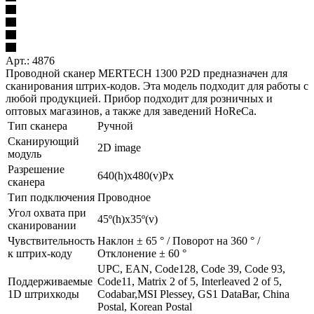
Арт.: 4876
Проводной сканер MERTECH 1300 P2D предназначен для
сканирования штрих-кодов. Эта модель подходит для работы с
любой продукцией. Прибор подходит для розничных и
оптовых магазинов, а также для заведений HoReCa.
Тип сканера
Ручной
Сканирующий
2D image
модуль
Разрешение
640(h)х480(v)Px
сканера
Тип подключения
Проводное
Угол охвата при
45º(h)x35º(v)
сканировании
Чувствительность
Наклон ± 65 ° / Поворот на 360 ° /
к штрих-коду
Отклонение ± 60 °
UPC, EAN, Code128, Code 39, Code 93,
Поддерживаемые
Code11, Matrix 2 of 5, Interleaved 2 of 5,
1D штрихкоды
Codabar,MSI Plessey, GS1 DataBar, China
Postal, Korean Postal