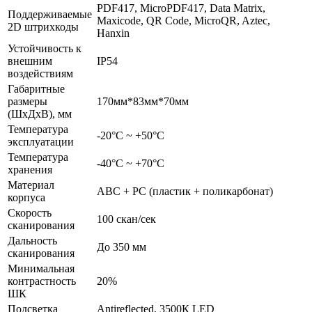
PDF417, MicroPDF417, Data Matrix,
Поддерживаемые
Maxicode, QR Code, MicroQR, Aztec,
2D штрихкоды
Hanxin
Устойчивость к
внешним
IP54
воздействиям
Габаритные
размеры
170мм*83мм*70мм
(ШхДхВ), мм
Температура
-20°С ~ +50°С
эксплуатации
Температура
-40°С ~ +70°С
хранения
Материал
ABC + PC (пластик + поликарбонат)
корпуса
Скорость
100 скан/сек
сканирования
Дальность
До 350 мм
сканирования
Минимальная
контрастность
20%
ШК
Подсветка
Antireflected, 3500К LED