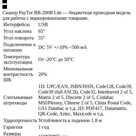
Сканер PayTor BB-200B Lite — бюджетная проводная модель
для работы с маркированными товарами.
Интерфейсы
USB
Угол наклона
65°
Угол поворота
55°
Подключение к
DC 5V +/-10% <500 мА
питанию
Температура
От -20°C до 50°C
эксплуатации
Минимальная
контрастность
20%
ШК
1D: UPC/EAN, ISBN/ISSN, Code128, Code39,
Code39 (full ASCII), Code32, Interleaved 2 of 5,
Считываемые
Matrix 2 of 5, Discrete 2 of 5, Codabar,
штрихкоды
MSI/Plessey, Chinese 2 of 5, China Postal Code,
GS1 Databar, и т.д. 2D: PDF417, Datamatrix,
QR-Code, Aztec, Maxicode и т.д.
Ударопрочность
Устойчивость к падению 1.8 м
Гарантия
1 год
Размеры