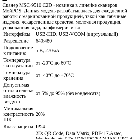
Сканер MSC-9510 C2D - новинка в линейке сканеров
МойPOS. Данная модель разрабатывалась для ежедневной
работы с маркированной продукцией, такой как табачные
изделия, лекарственные средства, молочная продукция,
упакованная вода, парфюмерия и т.д.
Интерфейсы
USB-HID, USB-VCOM (виртуальный)
Разрешение
640:480
Подключение
5 В, 270мА
к питанию
Температура
от -20°C до 60°C
эксплуатации
Температура
от -40°C до +70°C
хранения
Допустимая
относительная
от 5% до 95% (без конденсата)
влажность
воздуха
Минимальная
контрастность
20%
ШК
Класс защиты
IP54
2D: QR Code, Data Matrix, PDF417,Aztec,
Maxicode, etc /1D: 1D&UPC/EAN/JAN,UPC-A