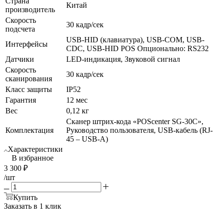
Страна
Китай
производитель
Скорость
30 кадр/сек
подсчета
USB-HID (клавиатура), USB-COM, USB-
Интерфейсы
CDC, USB-HID POS Опционально: RS232
Датчики
LED-индикация, Звуковой сигнал
Скорость
30 кадр/сек
сканирования
Класс защиты
IP52
Гарантия
12 мес
Вес
0,12 кг
Сканер штрих-кода «POScenter SG-30C»,
Комплектация
Руководство пользователя, USB-кабель (RJ-
45 – USB-A)
Характеристики
В избранное
3 300
₽
/шт
Купить
Заказать в 1 клик