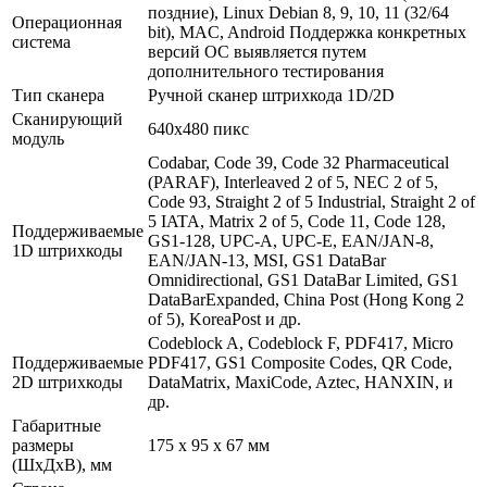
поздние), Linux Debian 8, 9, 10, 11 (32/64
Операционная
bit), MAC, Android Поддержка конкретных
система
версий ОС выявляется путем
дополнительного тестирования
Тип сканера
Ручной сканер штрихкода 1D/2D
Сканирующий
640х480 пикс
модуль
Codabar, Code 39, Code 32 Pharmaceutical
(PARAF), Interleaved 2 of 5, NEC 2 of 5,
Code 93, Straight 2 of 5 Industrial, Straight 2 of
5 IATA, Matrix 2 of 5, Code 11, Code 128,
Поддерживаемые
GS1-128, UPC-A, UPC-E, EAN/JAN-8,
1D штрихкоды
EAN/JAN-13, MSI, GS1 DataBar
Omnidirectional, GS1 DataBar Limited, GS1
DataBarExpanded, China Post (Hong Kong 2
of 5), KoreaPost и др.
Codeblock A, Codeblock F, PDF417, Micro
Поддерживаемые
PDF417, GS1 Composite Codes, QR Code,
2D штрихкоды
DataMatrix, MaxiCode, Aztec, HANXIN, и
др.
Габаритные
размеры
175 х 95 х 67 мм
(ШхДхВ), мм