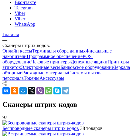
Вконтакте
Telegram
Viber
Viber
WhatsApp
Главная
—
Сканеры штрих-кодов
Онлайн кассы
Терминалы сбора данных
Фискальные
накопители
Программное обеспечение
POS-
оборудование
Чековые принтеры
Денежные ящики
Принтеры
этикеток
Электронные весы
Банковское оборудование
Зеркала
обзорные
Расходные материалы
Системы вызова
персонала
Токены
Аксессуары
Сканеры штрих-кодов
97
Беспроводные сканеры штрих-кодов
38 товаров