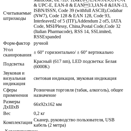
& UPC-E, EAN-8 & EAN13,JAN-8 &JAN-13,
ISBN/ISSN, Code 39 (withfull ASCII),Codabar
Считываемые
(NW7), Code 128 & EAN 128, Code 93,
штрихкоды
Interleaved2 of 5 (ITF),Addendum 2 of5, IATA
Code, MSI/Plessy, China,Postal Code,Code 32
(Italian Pharmacode), RSS 14, SSLimited,
RSSExpanded
Форм-фактор
ручной
Угол
± 60° горизонтально/ ± 60° вертикально
сканирования
Красный (617 nm), LED подсветка: Белая
Подсветка
(6000K)
Звуковая и
визуальная
световая индикация, звуковая индикация
индикация
Сферы
Розничная торговля (табак, алкоголь), общее
применения
назначение
Размеры
66x92x162 мм
ДхШхВ
Вес
0,2 кг
Сканер, руководство пользователя, USB
Комплектация
кабель (2 метра)