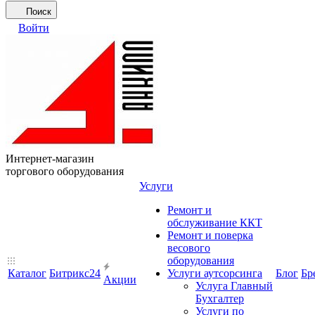
Поиск
Войти
Интернет-магазин
торгового оборудования
Услуги
Ремонт и
обслуживание ККТ
Ремонт и поверка
весового
оборудования
Каталог
Битрикс24
Услуги аутсорсинга
Блог
Бр
Акции
Услуга Главный
Бухгалтер
Услуги по