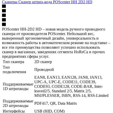
Сканеры Сканер штрих-кода POScenter HH 2D2 HD
POScenter HH-2D2 HD – новая модель ручного проводного
сканера от производителя POScenter. Небольшой вес,
выверенный эргономичный дизайн, универсальность и
возможность работы в автоматическом режиме на подставке –
все эти преимущества позволяют успешно использовать
сканер в магазинах, заведениях сегмента HoReCa и прочих
предприятиях сферы услуг.
Тип сканера
2D сканер
Тип
Проводной
подключения
EAN8, EAN13, EAN128, JAN8, JAN13,
UPC-A, UPC-E, CODE11, CODE39,
Поддерживаемые
CODE93, CODE128, CODE-BAR, Inter-
1D штрихкоды
leaved2/5, Standard 2/5, Matrix 2/5,
MSI/PLESSER, ISBN, RSS-14, RSS-Limited
Поддерживаемые
PDF417, QR, Data Matrix
2D штрихкоды
Интерфейсы
USB (HID, COM)