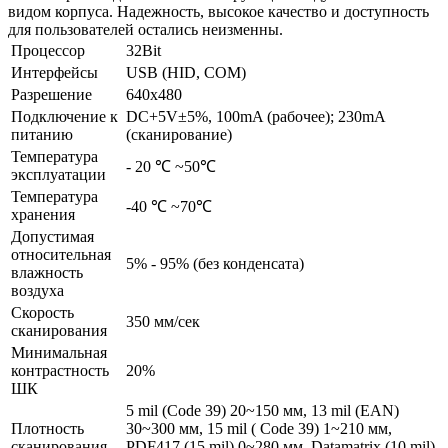
видом корпуса. Надежность, высокое качество и доступность
для пользователей остались неизменны.
Процессор
32Bit
Интерфейсы
USB (HID, COM)
Разрешение
640x480
Подключение к
DC+5V±5%, 100mA (рабочее); 230mA
питанию
(сканирование)
Температура
- 20 ℃ ~50℃
эксплуатации
Температура
-40 ℃ ~70℃
хранения
Допустимая
относительная
5% - 95% (без конденсата)
влажность
воздуха
Скорость
350 мм/сек
сканирования
Минимальная
контрастность
20%
ШК
5 mil (Code 39) 20~150 мм, 13 mil (EAN)
Плотность
30~300 мм, 15 mil ( Code 39) 1~210 мм,
сканирования
PDF417 (15 mil) 0~280 мм, Datamatrix (10 mil)