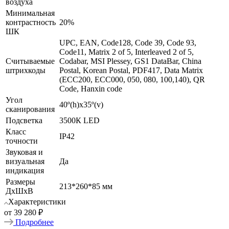
воздуха
Минимальная
контрастность
20%
ШК
UPC, EAN, Code128, Code 39, Code 93,
Code11, Matrix 2 of 5, Interleaved 2 of 5,
Считываемые
Codabar, MSI Plessey, GS1 DataBar, China
штрихкоды
Postal, Korean Postal, PDF417, Data Matrix
(ECC200, ECC000, 050, 080, 100,140), QR
Code, Hanxin code
Угол
40º(h)x35º(v)
сканирования
Подсветка
3500К LED
Класс
IP42
точности
Звуковая и
визуальная
Да
индикация
Размеры
213*260*85 мм
ДхШхВ
Характеристики
от
39 280 ₽
Подробнее