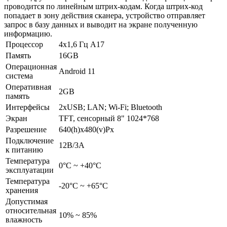
проводится по линейным штрих-кодам. Когда штрих-код
попадает в зону действия сканера, устройство отправляет
запрос в базу данных и выводит на экране полученную
информацию.
Процессор
4х1,6 Гц А17
Память
16GB
Операционная
Android 11
система
Оперативная
2GB
память
Интерфейсы
2xUSB; LAN; Wi-Fi; Bluetooth
Экран
TFT, сенсорный 8" 1024*768
Разрешение
640(h)х480(v)Px
Подключение
12В/3А
к питанию
Температура
0°C ~ +40°C
эксплуатации
Температура
-20°С ~ +65°С
хранения
Допустимая
относительная
10% ~ 85%
влажность