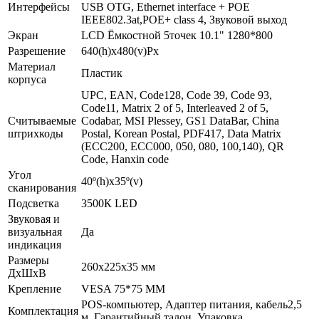
Интерфейсы
USB OTG, Ethernet interface + POE
IEEE802.3at,POE+ class 4, Звуковой выход
Экран
LCD Ёмкостной 5точек 10.1" 1280*800
Разрешение
640(h)х480(v)Px
Материал
Пластик
корпуса
UPC, EAN, Code128, Code 39, Code 93,
Code11, Matrix 2 of 5, Interleaved 2 of 5,
Считываемые
Codabar, MSI Plessey, GS1 DataBar, China
штрихкоды
Postal, Korean Postal, PDF417, Data Matrix
(ECC200, ECC000, 050, 080, 100,140), QR
Code, Hanxin code
Угол
40º(h)x35º(v)
сканирования
Подсветка
3500К LED
Звуковая и
визуальная
Да
индикация
Размеры
260х225х35 мм
ДхШхВ
Крепление
VESA 75*75 MM
POS-компьютер, Адаптер питания, кабель2,5
Комплектация
м, Гарантийный талон, Упаковка