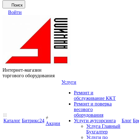
Поиск
Войти
Интернет-магазин
торгового оборудования
Услуги
Ремонт и
обслуживание ККТ
Ремонт и поверка
весового
оборудования
Каталог
Битрикс24
Услуги аутсорсинга
Блог
Бр
Акции
Услуга Главный
Бухгалтер
Услуги по