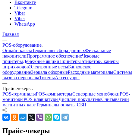
Вконтакте
Telegram
Viber
Viber
WhatsApp
Главная
—
POS-оборудование
Онлайн кассы
Терминалы сбора данных
Фискальные
накопители
Программное обеспечение
Чековые
принтеры
Денежные ящики
Принтеры этикеток
Сканеры
штрих-кодов
Электронные весы
Банковское
оборудование
Зеркала обзорные
Расходные материалы
Системы
вызова персонала
Токены
Аксессуары
—
Прайс-чекеры
POS-терминалы
POS-компьютеры
Сенсорные моноблоки
POS-
мониторы
POS-клавиатуры
Дисплеи покупателя
Считыватели
магнитных карт
Терминалы оплаты СБП
Прайс-чекеры