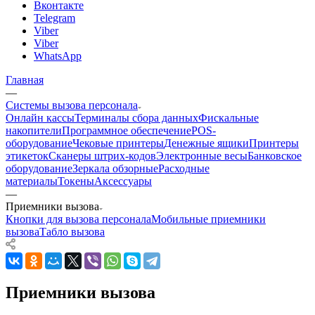
Вконтакте
Telegram
Viber
Viber
WhatsApp
Главная
—
Системы вызова персонала
Онлайн кассы
Терминалы сбора данных
Фискальные
накопители
Программное обеспечение
POS-
оборудование
Чековые принтеры
Денежные ящики
Принтеры
этикеток
Сканеры штрих-кодов
Электронные весы
Банковское
оборудование
Зеркала обзорные
Расходные
материалы
Токены
Аксессуары
—
Приемники вызова
Кнопки для вызова персонала
Мобильные приемники
вызова
Табло вызова
Приемники вызова