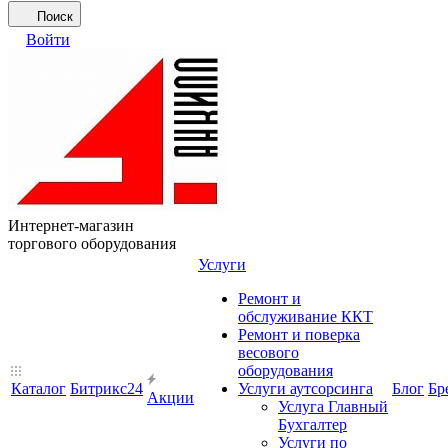
Поиск
Войти
Интернет-магазин
торгового оборудования
Услуги
Ремонт и
обслуживание ККТ
Ремонт и поверка
весового
оборудования
Каталог
Битрикс24
Услуги аутсорсинга
Блог
Бр
Акции
Услуга Главный
Бухгалтер
Услуги по