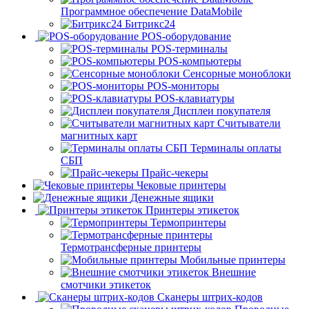
Программное обеспечение DataMobile
Битрикс24
POS-оборудование
POS-терминалы
POS-компьютеры
Сенсорные моноблоки
POS-мониторы
POS-клавиатуры
Дисплеи покупателя
Считыватели
магнитных карт
Терминалы оплаты
СБП
Прайс-чекеры
Чековые принтеры
Денежные ящики
Принтеры этикеток
Термопринтеры
Термотрансферные принтеры
Мобильные принтеры
Внешние
смотчики этикеток
Сканеры штрих-кодов