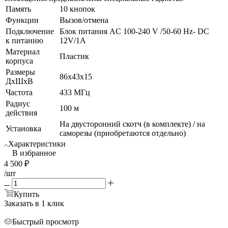
Память
10 кнопок
Функции
Вызов/отмена
Подключение
Блок питания AC 100-240 V /50-60 Hz- DC
к питанию
12V/1A
Материал
Пластик
корпуса
Размеры
86x43x15
ДхШхВ
Частота
433 МГц
Радиус
100 м
действия
На двусторонний скотч (в комплекте) / на
Установка
саморезы (приобретаются отдельно)
Характеристики
В избранное
4 500
₽
/шт
Купить
Заказать в 1 клик
Быстрый просмотр