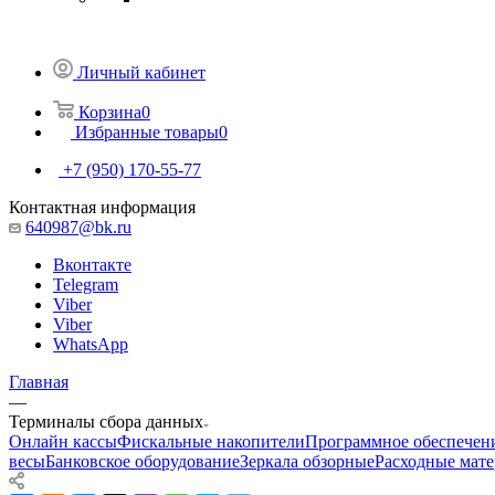
Личный кабинет
Корзина
0
Избранные товары
0
+7 (950) 170-55-77
Контактная информация
640987@bk.ru
Вконтакте
Telegram
Viber
Viber
WhatsApp
Главная
—
Терминалы сбора данных
Онлайн кассы
Фискальные накопители
Программное обеспечен
весы
Банковское оборудование
Зеркала обзорные
Расходные мат