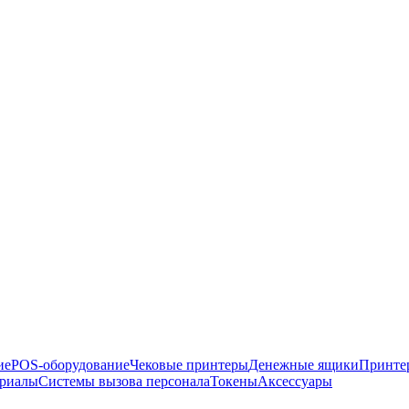
ие
POS-оборудование
Чековые принтеры
Денежные ящики
Принте
ериалы
Системы вызова персонала
Токены
Аксессуары