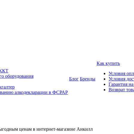
Как купить
 ККТ
Условия оп
го оборудования
Блог
Бренды
Условия дос
Гарантия на
хгалтер
Возврат тов
ованию алкодекларации в ФСРАР
выгодным ценам в интернет-магазине Анкилл