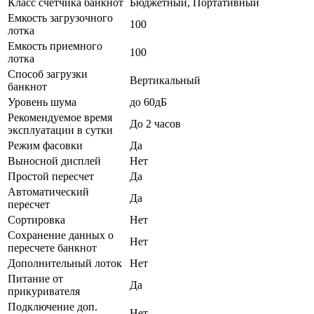
Класс счетчика банкнот
Бюджетный, Портативный
Емкость загрузочного
100
лотка
Емкость приемного
100
лотка
Способ загрузки
Вертикальный
банкнот
Уровень шума
до 60дБ
Рекомендуемое время
До 2 часов
эксплуатации в сутки
Режим фасовки
Да
Выносной дисплей
Нет
Простой пересчет
Да
Автоматический
Да
пересчет
Сортировка
Нет
Сохранение данных о
Нет
пересчете банкнот
Дополнительный лоток
Нет
Питание от
Да
прикуривателя
Подключение доп.
Нет