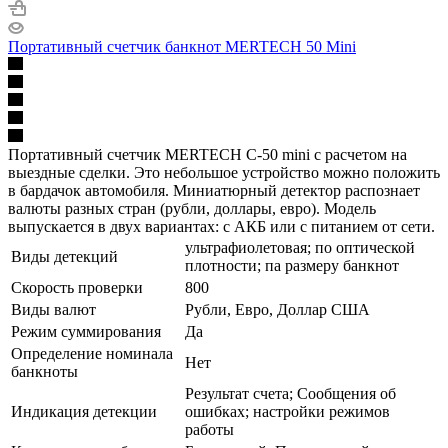
Портативный счетчик банкнот MERTECH 50 Mini
Портативный счетчик MERTECH C-50 mini с расчетом на
выездные сделки. Это небольшое устройство можно положить
в бардачок автомобиля. Миниатюрный детектор распознает
валюты разных стран (рубли, доллары, евро). Модель
выпускается в двух вариантах: с АКБ или с питанием от сети.
ультрафиолетовая; по оптической
Виды детекций
плотности; па размеру банкнот
Скорость проверки
800
Виды валют
Рубли, Евро, Доллар США
Режим суммирования
Да
Определение номинала
Нет
банкноты
Результат счета; Сообщения об
Индикация детекции
ошибках; настройки режимов
работы