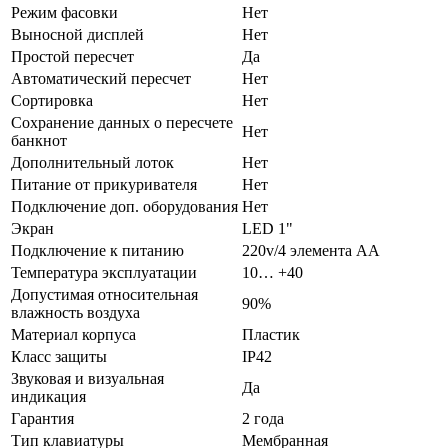
Режим фасовки
Нет
Выносной дисплей
Нет
Простой пересчет
Да
Автоматический пересчет
Нет
Сортировка
Нет
Сохранение данных о пересчете
Нет
банкнот
Дополнительный лоток
Нет
Питание от прикуривателя
Нет
Подключение доп. оборудования
Нет
Экран
LED 1"
Подключение к питанию
220v/4 элемента AA
Температура эксплуатации
10… +40
Допустимая относительная
90%
влажность воздуха
Материал корпуса
Пластик
Класс защиты
IP42
Звуковая и визуальная
Да
индикация
Гарантия
2 года
Тип клавиатуры
Мембранная