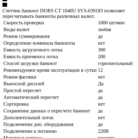
Счетчик банкнот DORS CT 1040U SYS-039183 позволяет
пересчитывать банкноты различных валют.
Скорость проверки
1000 шт/мин
Виды валют
любая
Режим суммирования
да
Определение номинала банкноты
нет
Емкость загрузочного лотка
300
Емкость приемного лотка
200
Способ загрузки банкнот
горизонтальный
Рекомендуемое время эксплуатации в сутки
12
Режим фасовки
нет
Выносной дисплей
Да
Простой пересчет
да
Автоматический пересчет
да
Сортировка
нет
Сохранение данных о пересчете банкнот
да
Дополнительный лоток
нет
Подключение доп. оборудования
да
Подключение к питанию
220В
Материал корпуса
пластик