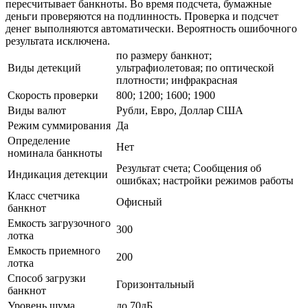
пересчитывает банкноты. Во время подсчета, бумажные
деньги проверяются на подлинность. Проверка и подсчет
денег выполняются автоматически. Вероятность ошибочного
результата исключена.
по размеру банкнот;
Виды детекций
ультрафиолетовая; по оптической
плотности; инфракрасная
Скорость проверки
800; 1200; 1600; 1900
Виды валют
Рубли, Евро, Доллар США
Режим суммирования
Да
Определение
Нет
номинала банкноты
Результат счета; Сообщения об
Индикация детекции
ошибках; настройки режимов работы
Класс счетчика
Офисный
банкнот
Емкость загрузочного
300
лотка
Емкость приемного
200
лотка
Способ загрузки
Горизонтальный
банкнот
Уровень шума
до 70дБ