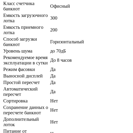
Класс счетчика
Офисный
банкнот
Емкость загрузочного
300
лотка
Емкость приемного
200
лотка
Способ загрузки
Горизонтальный
банкнот
Уровень шума
до 70дБ
Рекомендуемое время
До 8 часов
эксплуатации в сутки
Режим фасовки
Да
Выносной дисплей
Да
Простой пересчет
Да
Автоматический
Да
пересчет
Сортировка
Нет
Сохранение данных о
Нет
пересчете банкнот
Дополнительный
Нет
лоток
Питание от