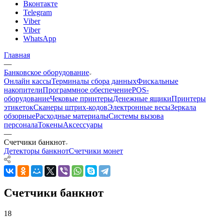
Вконтакте
Telegram
Viber
Viber
WhatsApp
Главная
—
Банковское оборудование
Онлайн кассы
Терминалы сбора данных
Фискальные
накопители
Программное обеспечение
POS-
оборудование
Чековые принтеры
Денежные ящики
Принтеры
этикеток
Сканеры штрих-кодов
Электронные весы
Зеркала
обзорные
Расходные материалы
Системы вызова
персонала
Токены
Аксессуары
—
Счетчики банкнот
Детекторы банкнот
Счетчики монет
Счетчики банкнот
18