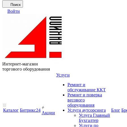
Поиск
Войти
Интернет-магазин
торгового оборудования
Услуги
Ремонт и
обслуживание ККТ
Ремонт и поверка
весового
оборудования
Каталог
Битрикс24
Услуги аутсорсинга
Блог
Бр
Акции
Услуга Главный
Бухгалтер
Услуги по