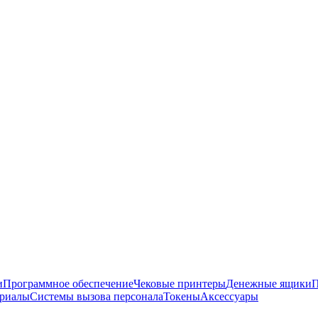
и
Программное обеспечение
Чековые принтеры
Денежные ящики
П
ериалы
Системы вызова персонала
Токены
Аксессуары