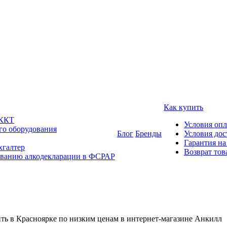
Как купить
 ККТ
Условия оп
го оборудования
Блог
Бренды
Условия дос
Гарантия на
хгалтер
Возврат тов
ованию алкодекларации в ФСРАР
ь в Красноярке по низким ценам в интернет-магазине Анкилл