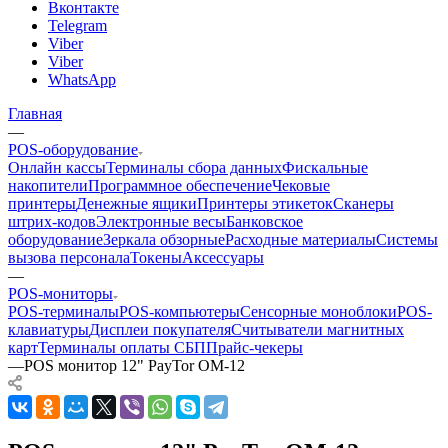
Вконтакте
Telegram
Viber
Viber
WhatsApp
Главная
—
POS-оборудование
Онлайн кассы
Терминалы сбора данных
Фискальные
накопители
Программное обеспечение
Чековые
принтеры
Денежные ящики
Принтеры этикеток
Сканеры
штрих-кодов
Электронные весы
Банковское
оборудование
Зеркала обзорные
Расходные материалы
Системы
вызова персонала
Токены
Аксессуары
—
POS-мониторы
POS-терминалы
POS-компьютеры
Сенсорные моноблоки
POS-
клавиатуры
Дисплеи покупателя
Считыватели магнитных
карт
Терминалы оплаты СБП
Прайс-чекеры
—
POS монитор 12" PayTor OM-12