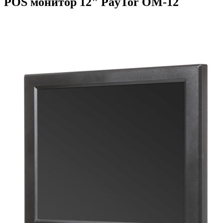
POS монитор 12" PayTor OM-12