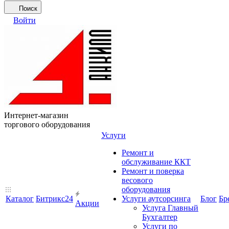
Поиск
Войти
Интернет-магазин
торгового оборудования
Услуги
Ремонт и
обслуживание ККТ
Ремонт и поверка
весового
оборудования
Каталог
Битрикс24
Услуги аутсорсинга
Блог
Бр
Акции
Услуга Главный
Бухгалтер
Услуги по