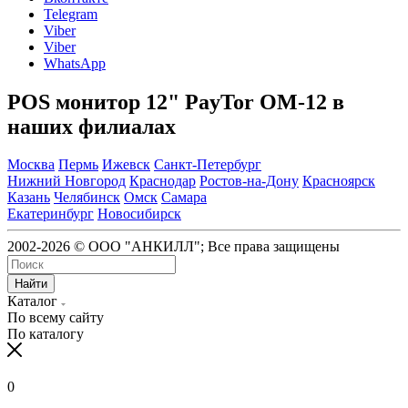
Telegram
Viber
Viber
WhatsApp
POS монитор 12" PayTor OM-12 в
наших филиалах
Москва
Пермь
Ижевск
Санкт-Петербург
Нижний Новгород
Краснодар
Ростов-на-Дону
Красноярск
Казань
Челябинск
Омск
Самара
Екатеринбург
Новосибирск
2002-2026 © ООО "АНКИЛЛ"; Все права защищены
Найти
Каталог
По всему сайту
По каталогу
0