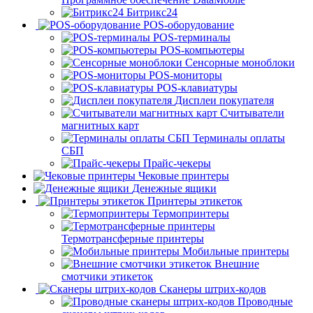
Битрикс24
POS-оборудование
POS-терминалы
POS-компьютеры
Сенсорные моноблоки
POS-мониторы
POS-клавиатуры
Дисплеи покупателя
Считыватели
магнитных карт
Терминалы оплаты
СБП
Прайс-чекеры
Чековые принтеры
Денежные ящики
Принтеры этикеток
Термопринтеры
Термотрансферные принтеры
Мобильные принтеры
Внешние
смотчики этикеток
Сканеры штрих-кодов
Проводные