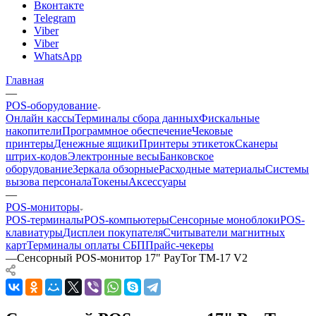
Вконтакте
Telegram
Viber
Viber
WhatsApp
Главная
—
POS-оборудование
Онлайн кассы
Терминалы сбора данных
Фискальные
накопители
Программное обеспечение
Чековые
принтеры
Денежные ящики
Принтеры этикеток
Сканеры
штрих-кодов
Электронные весы
Банковское
оборудование
Зеркала обзорные
Расходные материалы
Системы
вызова персонала
Токены
Аксессуары
—
POS-мониторы
POS-терминалы
POS-компьютеры
Сенсорные моноблоки
POS-
клавиатуры
Дисплеи покупателя
Считыватели магнитных
карт
Терминалы оплаты СБП
Прайс-чекеры
—
Сенсорный POS-монитор 17" PayTor TM-17 V2