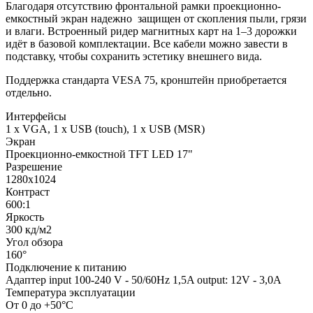
Благодаря отсутствию фронтальной рамки проекционно-
емкостный экран надежно защищен от скопления пыли, грязи
и влаги. Встроенный ридер магнитных карт на 1–3 дорожки
идёт в базовой комплектации. Все кабели можно завести в
подставку, чтобы сохранить эстетику внешнего вида.
Поддержка стандарта VESA 75, кронштейн приобретается
отдельно.
Интерфейсы
1 x VGA, 1 х USB (touch), 1 х USB (MSR)
Экран
Проекционно-емкостной TFT LED 17"
Разрешение
1280х1024
Контраст
600:1
Яркость
300 кд/м2
Угол обзора
160°
Подключение к питанию
Адаптер input 100-240 V - 50/60Hz 1,5A output: 12V - 3,0A
Температура эксплуатации
От 0 до +50°С