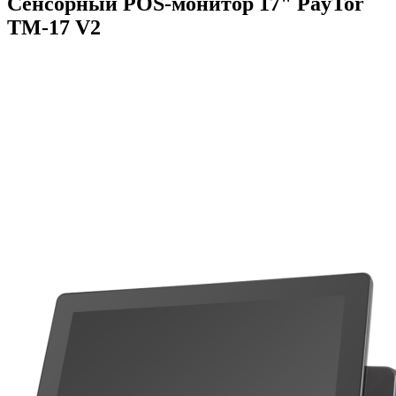
Сенсорный POS-монитор 17" PayTor
TM-17 V2