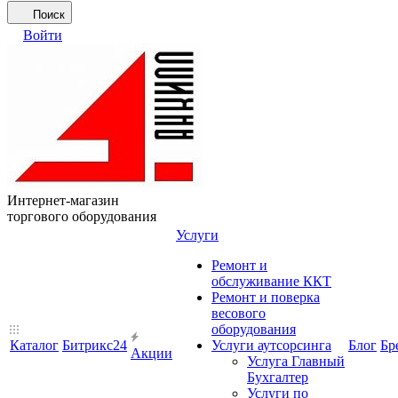
Поиск
Войти
Интернет-магазин
торгового оборудования
Услуги
Ремонт и
обслуживание ККТ
Ремонт и поверка
весового
оборудования
Каталог
Битрикс24
Услуги аутсорсинга
Блог
Бр
Акции
Услуга Главный
Бухгалтер
Услуги по