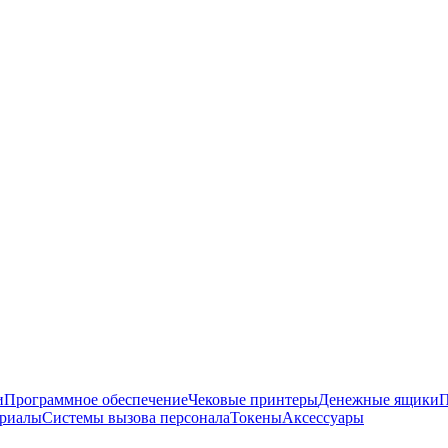
и
Программное обеспечение
Чековые принтеры
Денежные ящики
П
ериалы
Системы вызова персонала
Токены
Аксессуары