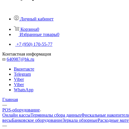
Личный кабинет
Корзина
0
Избранные товары
0
+7 (950) 170-55-77
Контактная информация
640987@bk.ru
Вконтакте
Telegram
Viber
Viber
WhatsApp
Главная
—
POS-оборудование
Онлайн кассы
Терминалы сбора данных
Фискальные накопител
весы
Банковское оборудование
Зеркала обзорные
Расходные мат
—